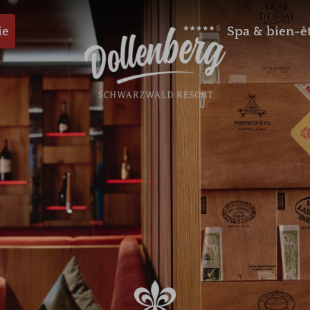
ie
Spa & bien-ê