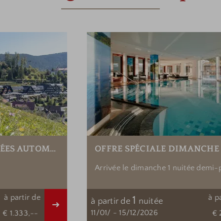
OFFRE SPÉCIALE DIMANCHE
Arrivée le dimanche 1 nuitée demi-pension «
Douceur de vivre »
à partir de
1
à partir de
nuitée
tail
Détail
11/01/
-
15/12/2026
€ 255,--