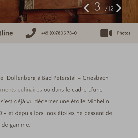
3
12
tline
+49 (0)7806 78-0
Photos
tel Dollenberg à Bad Peterstal – Griesbach
ments culinaires
ou dans le cadre d'une
s'est déjà vu décerner une étoile Michelin
 - et depuis lors, nos étoiles ne cessent de
ut de gamme.