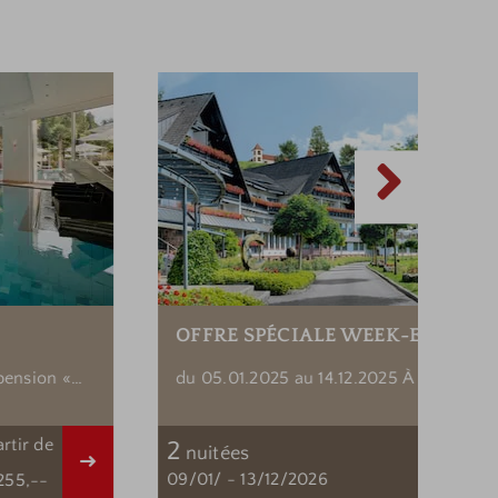
OFFRE SPÉCIALE WEEK-END
F
du 05.01.2025 au 14.12.2025 À l'exception des
05
week-ends fériés et des vacances scolaires,
m
à partir de
2
nuitées
à 
Détail
09/01/
-
13/12/2026
12/
€ 475,--
arrivée le vendredi. 2 nuits avec demi-pension