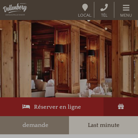
LOCAL.
TÉL
MENU
Réserver en ligne
demande
Last minute