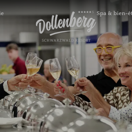
ie
Spa & bien-ê