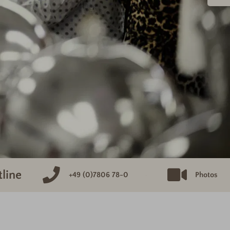
tline
+49 (0)7806 78-0
Photos