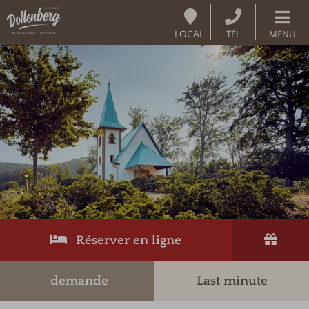
LOCAL.
TÉL
MENU
Réserver en ligne
demande
Last minute