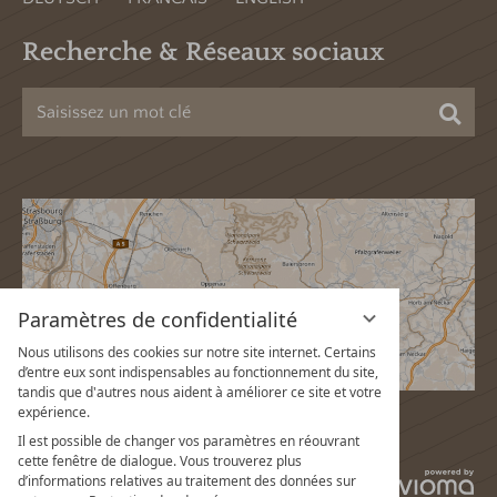
Recherche & Réseaux sociaux
Cher
Paramètres de confidentialité
Nous utilisons des cookies sur notre site internet. Certains
d’entre eux sont indispensables au fonctionnement du site,
tandis que d'autres nous aident à améliorer ce site et votre
expérience.
Il est possible de changer vos paramètres en réouvrant
cette fenêtre de dialogue. Vous trouverez plus
vi
d’informations relatives au traitement des données sur