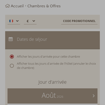
Accueil
Chambres & Offres
€
€
CODE PROMOTIONNEL
$
Arrivée :
Aucun choix
CHF
Départ :
Dates de séjour
Aucun choix
£
Nuits :
0
zł
р.
Afficher les jours d'arrivée pour cette chambre
kr.
Afficher tous les jours d'arrivée de l'hôtel (annuler le choix
C$
de chambre)
N$
Jour d’arrivée
Août
>
2026