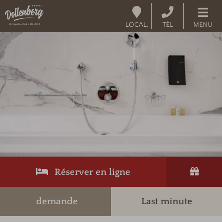
LOCAL.
TÉL
MENU
Code promotionnel
Vous pouvez faire valoir ici vos codes
promotionnels ou chèques-cadeaux.
Les codes suivants sont actuellement
acceptés :
Chèques-cadeaux
Codes de réservation
Réserver en ligne
demande
Last minute