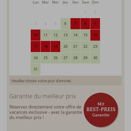
Lun
Mar
Mer
Jeu
Ven
Sam
Dim
1
2
3
4
5
6
7
8
9
10
11
12
13
14
15
16
17
18
19
20
21
22
23
24
25
26
27
28
29
30
31
Veuillez choisir votre jour d’arrivée.
Garantie du meilleur prix
Réservez directement votre offre de
vacances exclusive - avec la garantie
du meilleur prix !