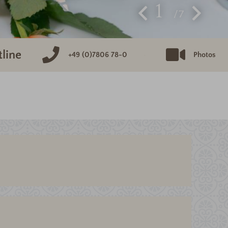
1
7
tline
+49 (0)7806 78-0
Photos