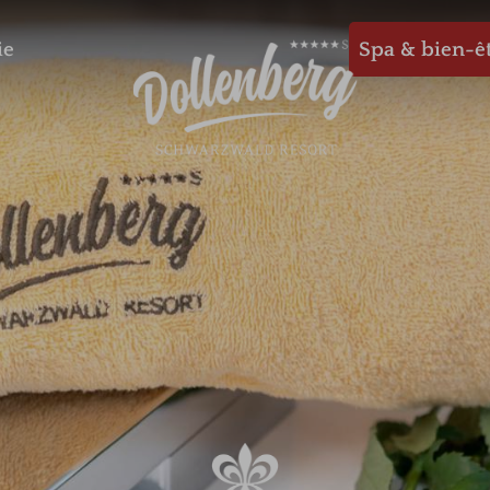
ie
Spa & bien-ê