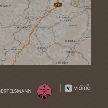
vioma
GmbH