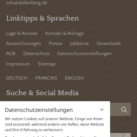
info@dollenberg.de
Linktipps & Sprachen
Lage & Anreise
Kontakt & Anfrage
Auszeichnungen
Presse
Jobbörse
Downloads
AGB
Datenschutz
Datenschutzeinstellungen
Impressum
Sitemap
DEUTSCH
FRANCAIS
ENGLISH
Suche & Social Media
Datenschutzeinstellungen
Suc
Wir nutzen Cookies auf unserer Website. Einige von ihnen
sind essenziell, während andere uns helfen, diese Website
und Ihre Erfahrung zu verbessern.