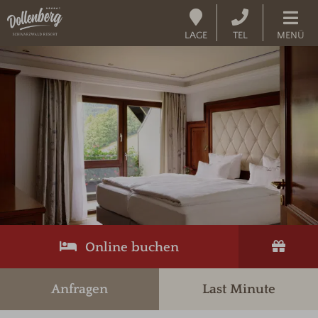
LAGE
TEL
MENÜ
Online buchen
Anfragen
Last Minute