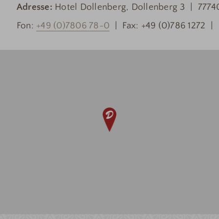
Adresse:
Hotel Dollenberg, Dollenberg 3 | 77740
Fon:
+49 (0)7806 78-0
| Fax: +49 (0)786 1272 |