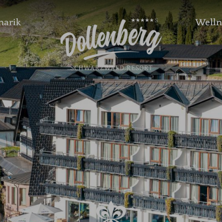
narik
Welln