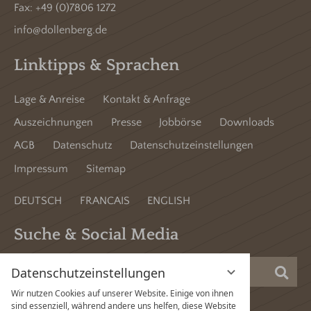
Fax: +49 (0)7806 1272
info@dollenberg.de
Linktipps & Sprachen
Lage & Anreise
Kontakt & Anfrage
Auszeichnungen
Presse
Jobbörse
Downloads
AGB
Datenschutz
Datenschutzeinstellungen
Impressum
Sitemap
DEUTSCH
FRANCAIS
ENGLISH
Suche & Social Media
Datenschutzeinstellungen
Suc
Wir nutzen Cookies auf unserer Website. Einige von ihnen
sind essenziell, während andere uns helfen, diese Website