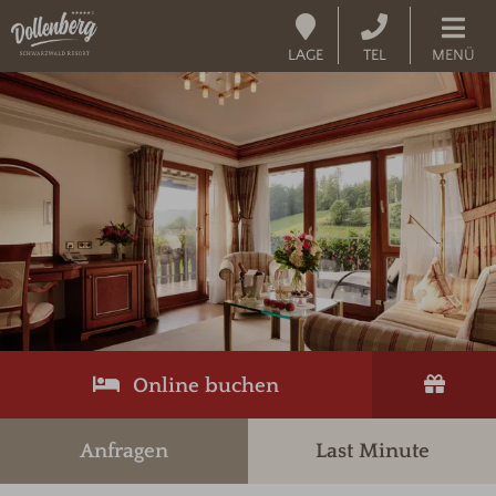
LAGE
TEL
MENÜ
Online buchen
Anfragen
Last Minute