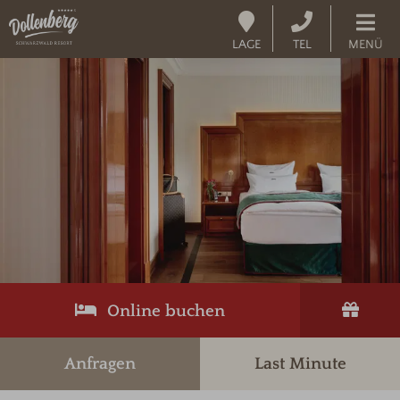
LAGE
TEL
MENÜ
Online buchen
Anfragen
Last Minute