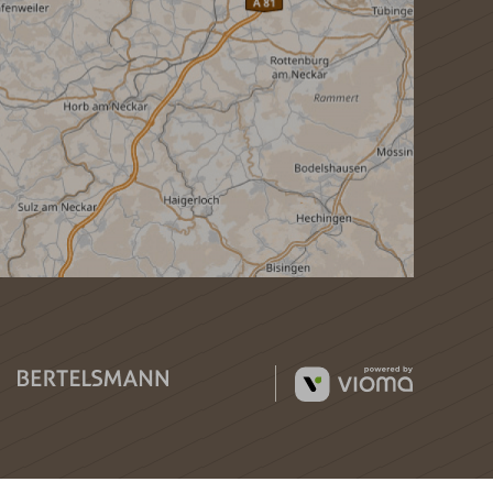
vioma
GmbH