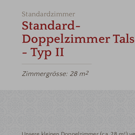
Standardzimmer
Standard-
Doppelzimmer Tals
- Typ II
Zimmergrösse:
28 m
2
Unsere kleinen Doppelzimmer (ca. 28 m²) v