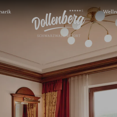
narik
Welln