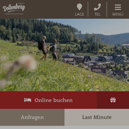
LAGE
TEL
MENÜ
Online buchen
Anfragen
Last Minute