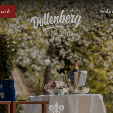
narik
Welln