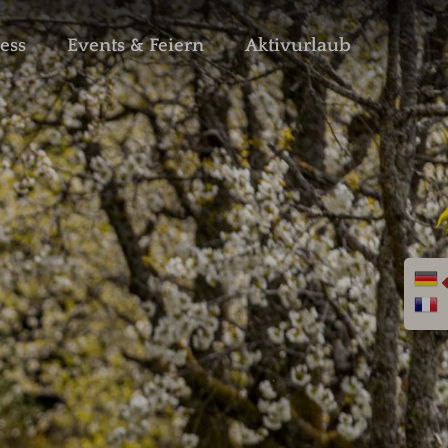
ess
Events & Feiern
Aktivurlaub