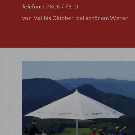
Telefon:
07806 / 78-0
Von Mai bis Oktober, bei schönem Wetter