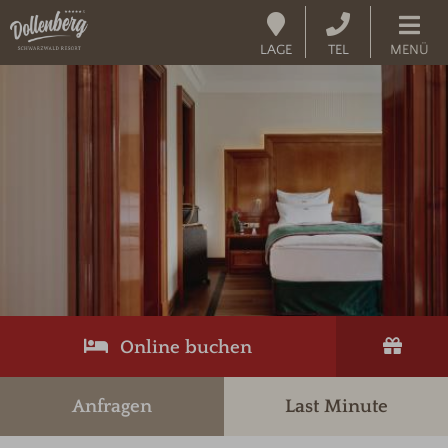
LAGE
TEL
MENÜ
Codes einlösen
Hier können Sie Ihre Aktionscodes
oder Gutscheine einlösen.
Aktuell akzeptieren wir folgende
Codes:
Gutscheine
Buchungscode
Online buchen
Anfragen
Last Minute