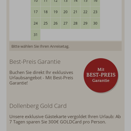
10
11
12
13
14
15
16
17
18
19
20
21
22
23
24
25
26
27
28
29
30
31
Bitte wählen Sie Ihren Anreisetag.
Best-Preis Garantie
Buchen Sie direkt Ihr exklusives
Urlaubsangebot - Mit Best-Preis
Garantie!
Dollenberg Gold Card
Unsere exklusive Gästekarte vergoldet Ihren Urlaub:
Ab
7 Tagen sparen Sie 300€ GOLDCard pro Person.