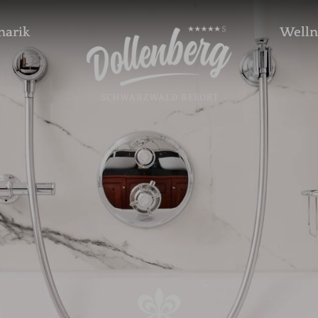
narik
Welln