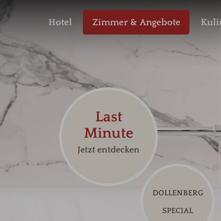
Hotel
Zimmer & Angebote
Kuli
Codes einlösen
Hier können Sie Ihre Aktionscodes
oder Gutscheine einlösen.
Aktuell akzeptieren wir folgende
Codes:
Gutscheine
Buchungscode
Last
Minute
Jetzt entdecken
DOLLENBERG
SPECIAL