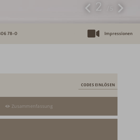
2
5
806 78-0
Impressionen
CODES EINLÖSEN
Zusammenfassung
swahl