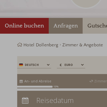
Online buchen
Anfragen
Gutsch
Hotel Dollenberg
Zimmer & Angebote
€
€
DEUTSCH
EURO
$
CHF
An- und Abreise
Zimme
£
13%
zł
Anreise:
keine Auswahl
р.
Reisedatum
Übernachtungen:
0
kr.