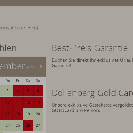
rauswahl aufheben)
ählen
Best-Preis Garantie
Buchen Sie direkt Ihr exklusives Urlau
tember
Garantie!
>
2026
Do
Fr
Sa
So
Dollenberg Gold Car
3
4
5
6
10
11
12
13
Unsere exklusive Gästekarte vergoldet
GOLDCard pro Person.
17
18
19
20
24
25
26
27