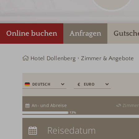
Online buchen
Anfragen
Gutsch
Hotel Dollenberg
Zimmer & Angebote
€
€
DEUTSCH
EURO
$
CHF
An- und Abreise
Zimme
£
13%
zł
Anreise:
keine Auswahl
р.
Reisedatum
Übernachtungen:
0
kr.