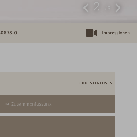
2
5
806 78-0
Impressionen
CODES EINLÖSEN
Zusammenfassung
swahl