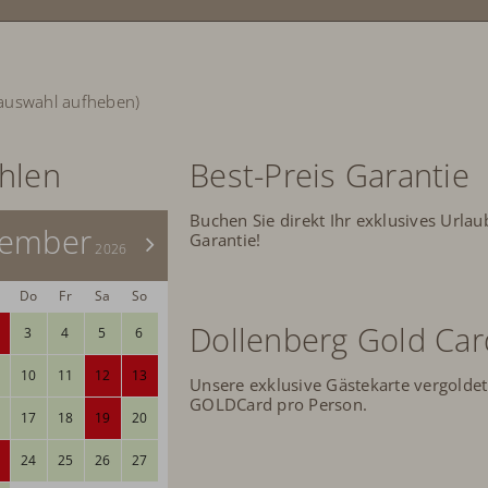
rauswahl aufheben)
ählen
Best-Preis Garantie
Buchen Sie direkt Ihr exklusives Urlau
tember
Garantie!
>
2026
Do
Fr
Sa
So
Dollenberg Gold Car
3
4
5
6
10
11
12
13
Unsere exklusive Gästekarte vergoldet
GOLDCard pro Person.
17
18
19
20
24
25
26
27