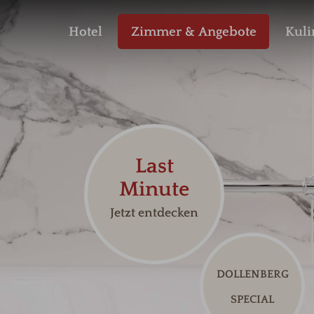
Hotel
Zimmer & Angebote
Kuli
Codes einlösen
Hier können Sie Ihre Aktionscodes
oder Gutscheine einlösen.
Aktuell akzeptieren wir folgende
Codes:
Gutscheine
Buchungscode
Last
Minute
Jetzt entdecken
DOLLENBERG
SPECIAL