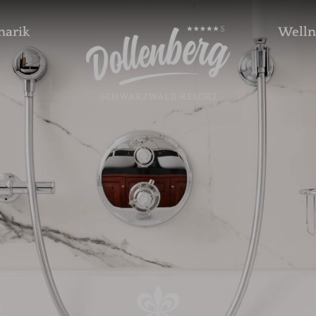
narik
Welln