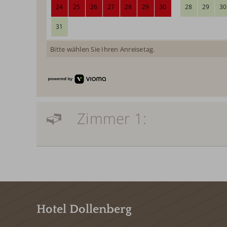
24
25
26
27
28
29
30
28
29
30
31
Bitte wählen Sie Ihren Anreisetag.
Zimmer 1:
Hotel Dollenberg