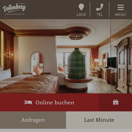
LAGE
TEL
MENÜ
Online buchen
Anfragen
Last Minute