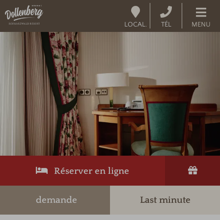
LOCAL.
TÉL
MENU
Réserver en ligne
demande
Last minute