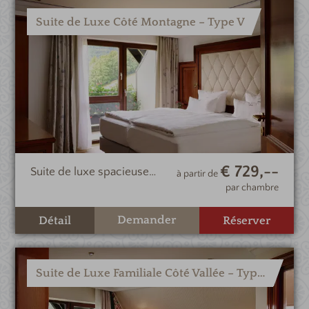
Suite de Luxe Côté Montagne – Type V
€ 729,--
Suite de luxe spacieuse
à partir de
avec vue sur le vignoble
par chambre
privé de l’hôtel
Demander
Détail
Réserver
Suite de Luxe Familiale Côté Vallée – Type VI