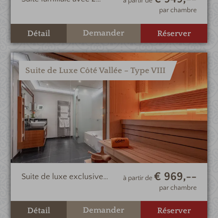
à partir de
chambres spacieuses, 2
par chambre
salles de bains, un grand
espace de vie et un
Demander
Détail
Réserver
balcon
Suite de Luxe Côté Vallée – Type VIII
€ 969,--
Suite de luxe exclusive
à partir de
avec sauna finlandais
par chambre
privé et confort supérieur
Demander
Détail
Réserver