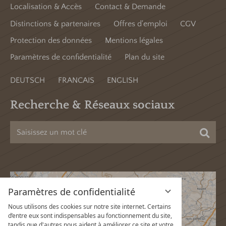
Localisation & Accès
Contact & Demande
Distinctions & partenaires
Offres d'emploi
CGV
Protection des données
Mentions légales
Paramètres de confidentialité
Plan du site
DEUTSCH
FRANCAIS
ENGLISH
Recherche & Réseaux sociaux
Cher
Paramètres de confidentialité
Nous utilisons des cookies sur notre site internet. Certains
d’entre eux sont indispensables au fonctionnement du site,
tandis que d'autres nous aident à améliorer ce site et votre