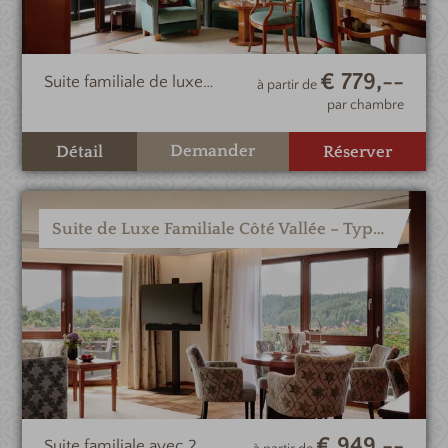
€ 779,--
Suite familiale de luxe
à partir de
spacieuse avec 2
par chambre
chambres et vue sur le
vignoble
Demander
Détail
Réserver
Suite de Luxe Familiale Côté Vallée – Type VII
€ 949,--
Suite familiale avec 2