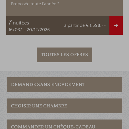
02.08.2026-23.08.2026
7
à partir de
nuitées
Détail
8,--
à partir de
€ 1.333,-
31/07/
-
25/08/2026
TOUTES LES OFFRES
DEMANDE SANS ENGAGEMENT
CHOISIR UNE CHAMBRE
COMMANDER UN CHÈQUE-CADEAU