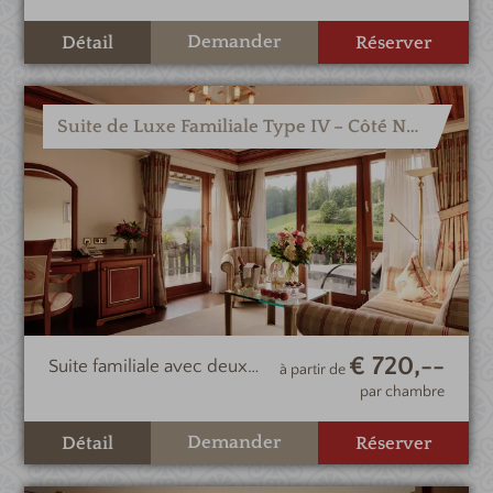
sur la vallée
Demander
Détail
Réserver
Suite de Luxe Familiale Type IV – Côté Nord & Vallée
€ 720,--
Suite familiale avec deux
à partir de
chambres, chacune avec
par chambre
salle de bains attenante, un
espace de vie et un balcon
Demander
Détail
Réserver