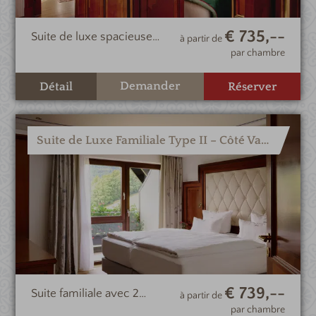
€ 735,--
Suite de luxe spacieuse
à partir de
avec grand espace de vie
par chambre
et vue sur la montagne et
le versant sud de la vallée.
Demander
Détail
Réserver
Suite de Luxe Familiale Type II – Côté Vallée
€ 739,--
Suite familiale avec 2
à partir de
chambres, loggia et vue
par chambre