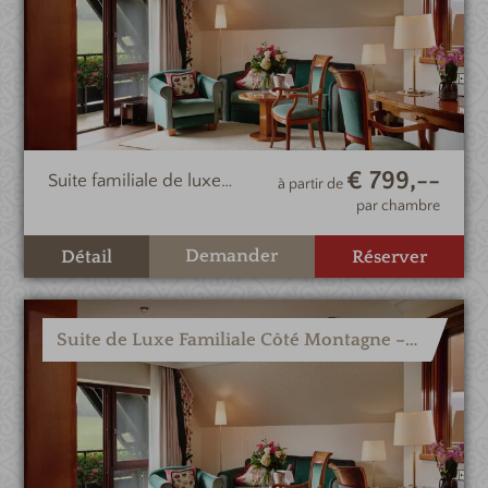
€ 799,--
Suite familiale de luxe
à partir de
spacieuse avec 2
par chambre
chambres et une vue
splendide sur la vallée
Demander
Détail
Réserver
Suite de Luxe Familiale Côté Montagne – Type VI