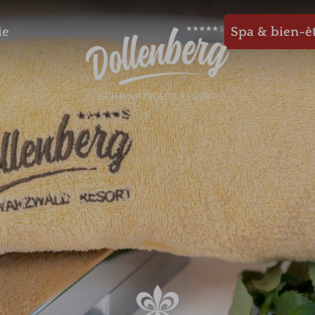
ie
Spa & bien-ê