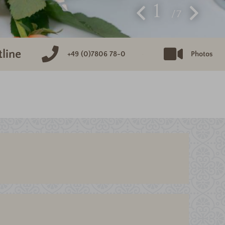
1
7
tline
+49 (0)7806 78-0
Photos