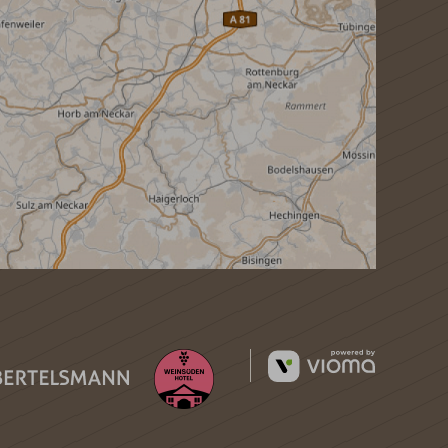
vioma
GmbH