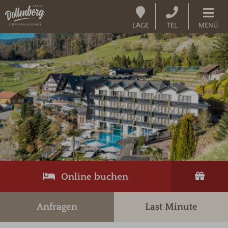
LAGE
TEL
MENÜ
Online buchen
Anfragen
Last Minute